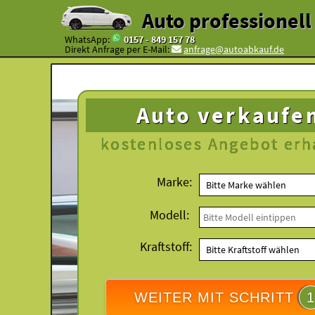
Auto professionel
WhatsApp:
0157 - 849 157 78
Direkt Anfrage per E-Mail:
anfrage@autoabkauf.de
Auto verkaufe
kostenloses
Angebot erh
Marke:
Modell:
Kraftstoff:
WEITER MIT SCHRITT
1