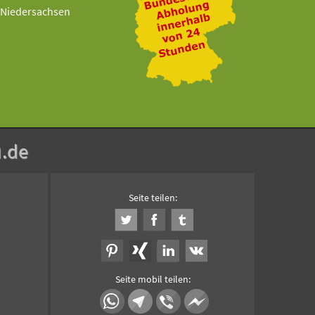
Niedersachsen
n
.de
Seite teilen:
Seite mobil teilen: