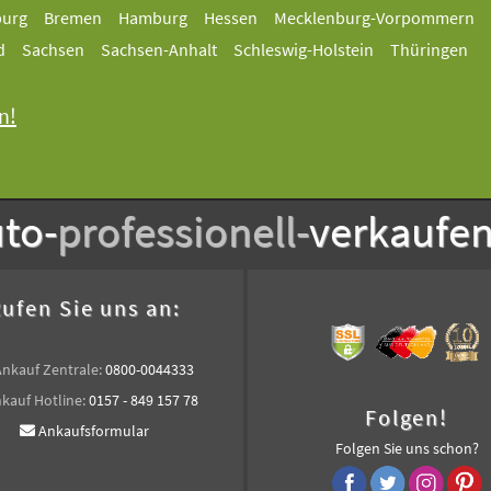
burg
Bremen
Hamburg
Hessen
Mecklenburg-Vorpommern
d
Sachsen
Sachsen-Anhalt
Schleswig-Holstein
Thüringen
n!
to-
professionell-
verkaufe
ufen Sie uns an:
Ankauf Zentrale:
0800-0044333
kauf Hotline:
0157 - 849 157 78
Folgen!
Ankaufsformular
Folgen Sie uns schon?