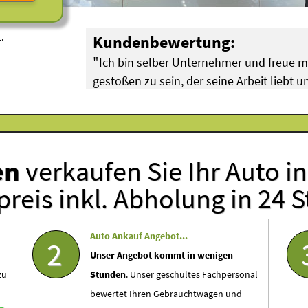
.
Kundenbewertung:
"
Ich bin selber Unternehmer und freue 
gestoßen zu sein, der seine Arbeit liebt
"
hat!
Breuer aus Köln Pulheim (
BMW Motorschaden
)
en
verkaufen Sie Ihr Auto i
reis inkl. Abholung in 24 
Auto Ankauf Angebot...
2
Unser Angebot kommt in wenigen
zu
Stunden
. Unser geschultes Fachpersonal
bewertet Ihren Gebrauchtwagen und