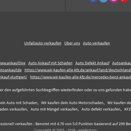
Unfallauto verkaufen
Über uns
Auto verkaufen
ww.ankauf.live
Auto Ankauf mit Schaden
Auto Defekt Ankauf
Autoankau
utoankauf.de
https://www.wir-kaufen-alle-kfz.de/ankauf/land/deutschla
nkauf-stuttgart/
https://www.wir-kaufen-alle-kfz.de/mercedes-benz-ankauf/
er den aufgeführten Suchbegriffen wiederfinden oder zu uns gefunden haben,
dein Auto mit Schaden,
Wir kaufen dein Auto Motorschaden,
Wir kaufen d
aden verkaufen,
Auto mit Mängel verkaufen,
Auto defekt verkaufen,
KFZ
ssionell verkaufen
-
Benotet mit
4.76
von 5.0 Punkten basierend auf
299
Be
Copyright © 2005 - 2026 - egeMotors