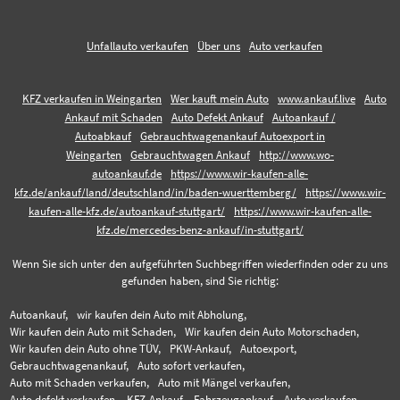
Unfallauto verkaufen
Über uns
Auto verkaufen
KFZ verkaufen in Weingarten
Wer kauft mein Auto
www.ankauf.live
Auto
Ankauf mit Schaden
Auto Defekt Ankauf
Autoankauf /
Autoabkauf
Gebrauchtwagenankauf Autoexport in
Weingarten
Gebrauchtwagen Ankauf
http://www.wo-
autoankauf.de
https://www.wir-kaufen-alle-
kfz.de/ankauf/land/deutschland/in/baden-wuerttemberg/
https://www.wir-
kaufen-alle-kfz.de/autoankauf-stuttgart/
https://www.wir-kaufen-alle-
kfz.de/mercedes-benz-ankauf/in-stuttgart/
Wenn Sie sich unter den aufgeführten Suchbegriffen wiederfinden oder zu uns
gefunden haben, sind Sie richtig:
Autoankauf,
wir kaufen dein Auto mit Abholung,
Wir kaufen dein Auto mit Schaden,
Wir kaufen dein Auto Motorschaden,
Wir kaufen dein Auto ohne TÜV,
PKW-Ankauf,
Autoexport,
Gebrauchtwagenankauf,
Auto sofort verkaufen,
Auto mit Schaden verkaufen,
Auto mit Mängel verkaufen,
Auto defekt verkaufen,
KFZ-Ankauf,
Fahrzeugankauf,
Auto verkaufen,