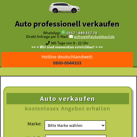
Auto professionell verkaufen
WhatsApp:
0157 - 849 157 78
Direkt Anfrage per E-Mail:
anfrage@autoabkauf.de
365 Tage von 8 - 22 Uhr
>> > Wir sind momentan erreichbar! < <<
Hotline deutschlandweit:
0800-0044333
Auto verkaufen
kostenloses
Angebot erhalten
Marke: