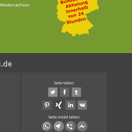
Niedersachsen
n
.de
Seite teilen:
Seite mobil teilen: