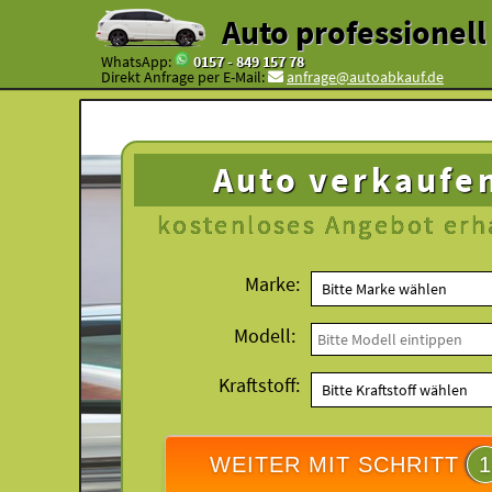
Auto professionel
WhatsApp:
0157 - 849 157 78
Direkt Anfrage per E-Mail:
anfrage@autoabkauf.de
Auto verkaufe
kostenloses
Angebot erh
Marke:
Modell:
Kraftstoff:
WEITER MIT SCHRITT
1