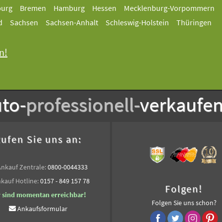
burg
Bremen
Hamburg
Hessen
Mecklenburg-Vorpommern
d
Sachsen
Sachsen-Anhalt
Schleswig-Holstein
Thüringen
n!
to-
professionell-
verkaufe
ufen Sie uns an:
Ankauf Zentrale:
0800-0044333
kauf Hotline:
0157 - 849 157 78
Folgen!
r sind momentan erreichbar!
Folgen Sie uns schon?
Ankaufsformular