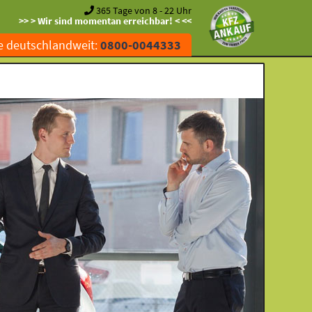
365 Tage von 8 - 22 Uhr
>> > Wir sind momentan erreichbar! < <<
e deutschlandweit:
0800-0044333