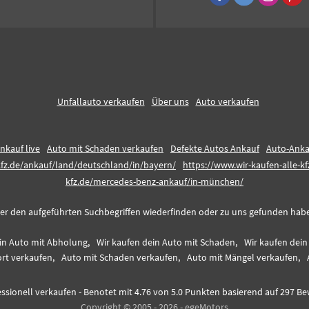
Unfallauto verkaufen
Über uns
Auto verkaufen
nkauf live
Auto mit Schaden verkaufen
Defekte Autos Ankauf
Auto-Anka
kfz.de/ankauf/land/deutschland/in/bayern/
https://www.wir-kaufen-alle-
kfz.de/mercedes-benz-ankauf/in-münchen/
er den aufgeführten Suchbegriffen wiederfinden oder zu uns gefunden haben,
in Auto mit Abholung,
Wir kaufen dein Auto mit Schaden,
Wir kaufen dei
rt verkaufen,
Auto mit Schaden verkaufen,
Auto mit Mängel verkaufen,
ssionell verkaufen
-
Benotet mit
4.76
von 5.0 Punkten basierend auf
297
Be
Copyright © 2005 - 2026 - egeMotors