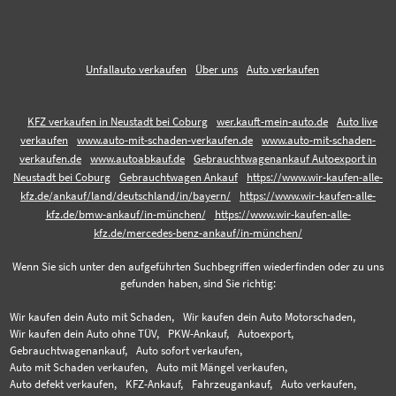
Unfallauto verkaufen
Über uns
Auto verkaufen
KFZ verkaufen in Neustadt bei Coburg
wer.kauft-mein-auto.de
Auto live
verkaufen
www.auto-mit-schaden-verkaufen.de
www.auto-mit-schaden-
verkaufen.de
www.autoabkauf.de
Gebrauchtwagenankauf Autoexport in
Neustadt bei Coburg
Gebrauchtwagen Ankauf
https://www.wir-kaufen-alle-
kfz.de/ankauf/land/deutschland/in/bayern/
https://www.wir-kaufen-alle-
kfz.de/bmw-ankauf/in-münchen/
https://www.wir-kaufen-alle-
kfz.de/mercedes-benz-ankauf/in-münchen/
Wenn Sie sich unter den aufgeführten Suchbegriffen wiederfinden oder zu uns
gefunden haben, sind Sie richtig:
Wir kaufen dein Auto mit Schaden,
Wir kaufen dein Auto Motorschaden,
Wir kaufen dein Auto ohne TÜV,
PKW-Ankauf,
Autoexport,
Gebrauchtwagenankauf,
Auto sofort verkaufen,
Auto mit Schaden verkaufen,
Auto mit Mängel verkaufen,
Auto defekt verkaufen,
KFZ-Ankauf,
Fahrzeugankauf,
Auto verkaufen,