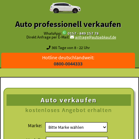
Auto professionell verkaufen
WhatsApp:
0157 - 849 157 78
Direkt Anfrage per E-Mail:
anfrage@autoabkauf.de
365 Tage von 8 - 22 Uhr
Hotline deutschlandweit:
0800-0044333
Auto verkaufen
kostenloses
Angebot erhalten
Marke: