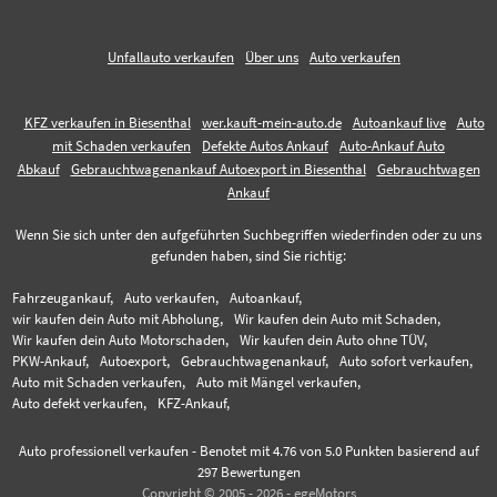
Unfallauto verkaufen
Über uns
Auto verkaufen
KFZ verkaufen in Biesenthal
wer.kauft-mein-auto.de
Autoankauf live
Auto
mit Schaden verkaufen
Defekte Autos Ankauf
Auto-Ankauf Auto
Abkauf
Gebrauchtwagenankauf Autoexport in Biesenthal
Gebrauchtwagen
Ankauf
Wenn Sie sich unter den aufgeführten Suchbegriffen wiederfinden oder zu uns
gefunden haben, sind Sie richtig:
Fahrzeugankauf,
Auto verkaufen,
Autoankauf,
wir kaufen dein Auto mit Abholung,
Wir kaufen dein Auto mit Schaden,
Wir kaufen dein Auto Motorschaden,
Wir kaufen dein Auto ohne TÜV,
PKW-Ankauf,
Autoexport,
Gebrauchtwagenankauf,
Auto sofort verkaufen,
Auto mit Schaden verkaufen,
Auto mit Mängel verkaufen,
Auto defekt verkaufen,
KFZ-Ankauf,
Auto professionell verkaufen
-
Benotet mit
4.76
von 5.0 Punkten basierend auf
297
Bewertungen
Copyright © 2005 - 2026 - egeMotors