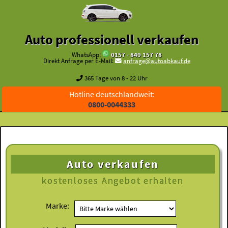
Auto professionell verkaufen
WhatsApp:
0157 - 849 157 78
Direkt Anfrage per E-Mail:
anfrage@autoabkauf.de
365 Tage von 8 - 22 Uhr
Hotline deutschlandweit:
0800-0044333
Auto verkaufen
kostenloses
Angebot erhalten
Marke: