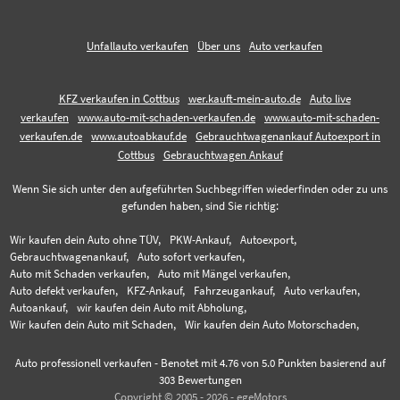
Unfallauto verkaufen
Über uns
Auto verkaufen
KFZ verkaufen in Cottbus
wer.kauft-mein-auto.de
Auto live
verkaufen
www.auto-mit-schaden-verkaufen.de
www.auto-mit-schaden-
verkaufen.de
www.autoabkauf.de
Gebrauchtwagenankauf Autoexport in
Cottbus
Gebrauchtwagen Ankauf
Wenn Sie sich unter den aufgeführten Suchbegriffen wiederfinden oder zu uns
gefunden haben, sind Sie richtig:
Wir kaufen dein Auto ohne TÜV,
PKW-Ankauf,
Autoexport,
Gebrauchtwagenankauf,
Auto sofort verkaufen,
Auto mit Schaden verkaufen,
Auto mit Mängel verkaufen,
Auto defekt verkaufen,
KFZ-Ankauf,
Fahrzeugankauf,
Auto verkaufen,
Autoankauf,
wir kaufen dein Auto mit Abholung,
Wir kaufen dein Auto mit Schaden,
Wir kaufen dein Auto Motorschaden,
Auto professionell verkaufen
-
Benotet mit
4.76
von 5.0 Punkten basierend auf
303
Bewertungen
Copyright © 2005 - 2026 - egeMotors