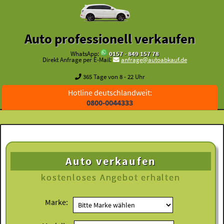
Auto professionell verkaufen
WhatsApp:
0157 - 849 157 78
Direkt Anfrage per E-Mail:
anfrage@autoabkauf.de
365 Tage von 8 - 22 Uhr
Hotline deutschlandweit:
0800-0044333
Auto verkaufen
kostenloses
Angebot erhalten
Marke: