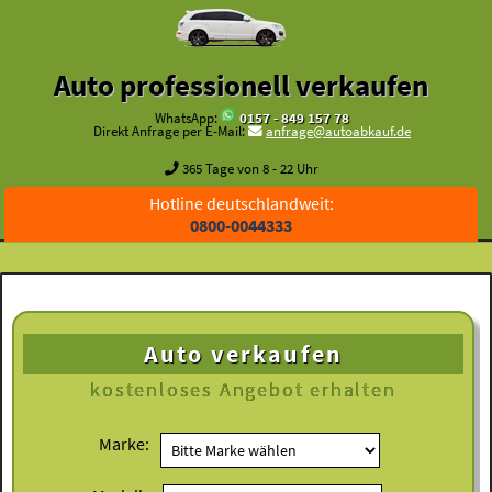
Auto professionell verkaufen
WhatsApp:
0157 - 849 157 78
Direkt Anfrage per E-Mail:
anfrage@autoabkauf.de
365 Tage von 8 - 22 Uhr
Hotline deutschlandweit:
0800-0044333
Auto verkaufen
kostenloses
Angebot erhalten
Marke: