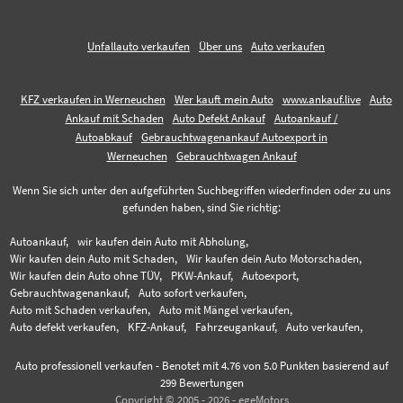
Unfallauto verkaufen
Über uns
Auto verkaufen
KFZ verkaufen in Werneuchen
Wer kauft mein Auto
www.ankauf.live
Auto
Ankauf mit Schaden
Auto Defekt Ankauf
Autoankauf /
Autoabkauf
Gebrauchtwagenankauf Autoexport in
Werneuchen
Gebrauchtwagen Ankauf
Wenn Sie sich unter den aufgeführten Suchbegriffen wiederfinden oder zu uns
gefunden haben, sind Sie richtig:
Autoankauf,
wir kaufen dein Auto mit Abholung,
Wir kaufen dein Auto mit Schaden,
Wir kaufen dein Auto Motorschaden,
Wir kaufen dein Auto ohne TÜV,
PKW-Ankauf,
Autoexport,
Gebrauchtwagenankauf,
Auto sofort verkaufen,
Auto mit Schaden verkaufen,
Auto mit Mängel verkaufen,
Auto defekt verkaufen,
KFZ-Ankauf,
Fahrzeugankauf,
Auto verkaufen,
Auto professionell verkaufen
-
Benotet mit
4.76
von 5.0 Punkten basierend auf
299
Bewertungen
Copyright © 2005 - 2026 - egeMotors