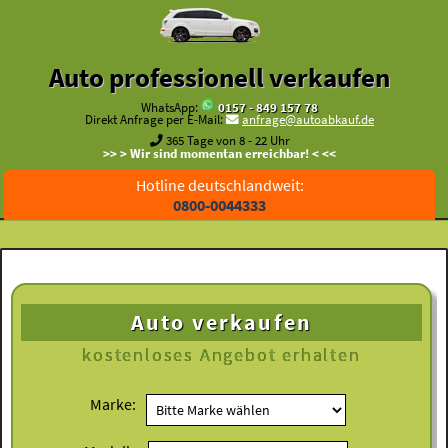
Auto professionell verkaufen
WhatsApp:
0157 - 849 157 78
Direkt Anfrage per E-Mail:
anfrage@autoabkauf.de
365 Tage von 8 - 22 Uhr
>> > Wir sind momentan erreichbar! < <<
Hotline deutschlandweit:
0800-0044333
Auto verkaufen
kostenloses
Angebot erhalten
Marke: