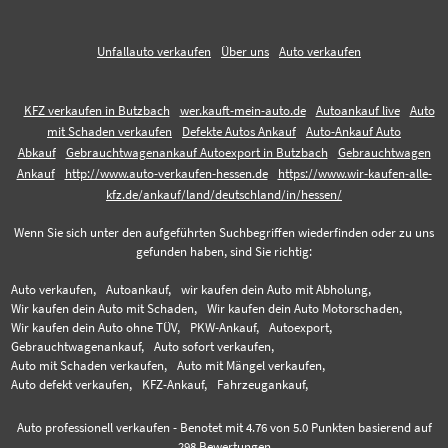
Unfallauto verkaufen
Über uns
Auto verkaufen
KFZ verkaufen in Butzbach
wer.kauft-mein-auto.de
Autoankauf live
Auto
mit Schaden verkaufen
Defekte Autos Ankauf
Auto-Ankauf Auto
Abkauf
Gebrauchtwagenankauf Autoexport in Butzbach
Gebrauchtwagen
Ankauf
http://www.auto-verkaufen-hessen.de
https://www.wir-kaufen-alle-
kfz.de/ankauf/land/deutschland/in/hessen/
Wenn Sie sich unter den aufgeführten Suchbegriffen wiederfinden oder zu uns
gefunden haben, sind Sie richtig:
Auto verkaufen,
Autoankauf,
wir kaufen dein Auto mit Abholung,
Wir kaufen dein Auto mit Schaden,
Wir kaufen dein Auto Motorschaden,
Wir kaufen dein Auto ohne TÜV,
PKW-Ankauf,
Autoexport,
Gebrauchtwagenankauf,
Auto sofort verkaufen,
Auto mit Schaden verkaufen,
Auto mit Mängel verkaufen,
Auto defekt verkaufen,
KFZ-Ankauf,
Fahrzeugankauf,
Auto professionell verkaufen
-
Benotet mit
4.76
von 5.0 Punkten basierend auf
298
Bewertungen