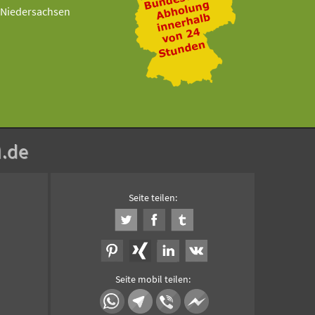
Niedersachsen
n
.de
Seite teilen:
Seite mobil teilen: