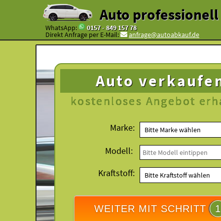
Auto professionel
WhatsApp:
0157 - 849 157 78
Direkt Anfrage per E-Mail:
anfrage@autoabkauf.de
Auto verkaufe
kostenloses
Angebot erh
Marke:
Modell:
Kraftstoff:
WEITER MIT SCHRITT
1