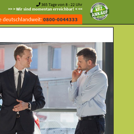
365 Tage von 8 - 22 Uhr
>> > Wir sind momentan erreichbar! < <<
e deutschlandweit:
0800-0044333