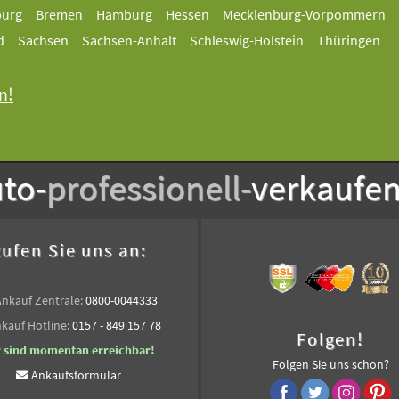
burg
Bremen
Hamburg
Hessen
Mecklenburg-Vorpommern
d
Sachsen
Sachsen-Anhalt
Schleswig-Holstein
Thüringen
n!
to-
professionell-
verkaufe
ufen Sie uns an:
Ankauf Zentrale:
0800-0044333
kauf Hotline:
0157 - 849 157 78
Folgen!
r sind momentan erreichbar!
Folgen Sie uns schon?
Ankaufsformular