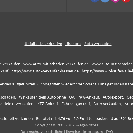
Unfallauto verkaufen
Über uns
Auto verkaufen
ve verkaufen
www.auto-mit-schaden-verkaufen.de
www.auto-mit-schaden
kauf
http://www.auto-verkaufen-hessen.de
https://www.wir-kaufen-alle
er den aufgeführten Suchbegriffen wiederfinden oder zu uns gefunden haben,
rschaden,
Wir kaufen dein Auto ohne TÜV,
PKW-Ankauf,
Autoexport,
Geb
o defekt verkaufen,
KFZ-Ankauf,
Fahrzeugankauf,
Auto verkaufen,
Auto
ssionell verkaufen
-
Benotet mit
4.76
von 5.0 Punkten basierend auf
301
Be
Copyright © 2005 - 2026 - egeMotors
Datenschutz
-
rechtliche Hinweise
-
Impressum
-
FAQ