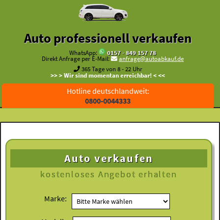
Auto professionell verkaufen
WhatsApp:
0157 - 849 157 78
Direkt Anfrage per E-Mail:
anfrage@autoabkauf.de
365 Tage von 8 - 22 Uhr
>> > Wir sind momentan erreichbar! < <<
Hotline deutschlandweit:
0800-0044333
Auto verkaufen
kostenloses
Angebot erhalten
Marke: