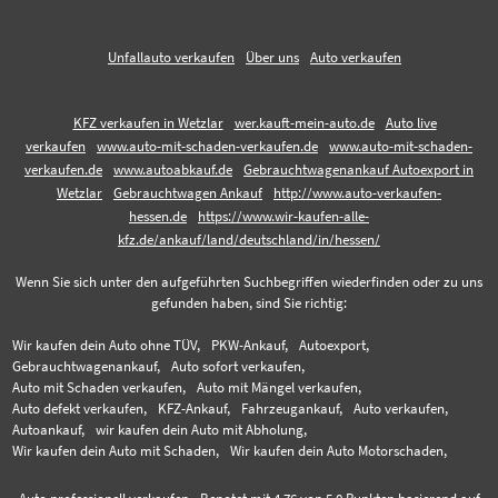
Unfallauto verkaufen
Über uns
Auto verkaufen
KFZ verkaufen in Wetzlar
wer.kauft-mein-auto.de
Auto live
verkaufen
www.auto-mit-schaden-verkaufen.de
www.auto-mit-schaden-
verkaufen.de
www.autoabkauf.de
Gebrauchtwagenankauf Autoexport in
Wetzlar
Gebrauchtwagen Ankauf
http://www.auto-verkaufen-
hessen.de
https://www.wir-kaufen-alle-
kfz.de/ankauf/land/deutschland/in/hessen/
Wenn Sie sich unter den aufgeführten Suchbegriffen wiederfinden oder zu uns
gefunden haben, sind Sie richtig:
Wir kaufen dein Auto ohne TÜV,
PKW-Ankauf,
Autoexport,
Gebrauchtwagenankauf,
Auto sofort verkaufen,
Auto mit Schaden verkaufen,
Auto mit Mängel verkaufen,
Auto defekt verkaufen,
KFZ-Ankauf,
Fahrzeugankauf,
Auto verkaufen,
Autoankauf,
wir kaufen dein Auto mit Abholung,
Wir kaufen dein Auto mit Schaden,
Wir kaufen dein Auto Motorschaden,