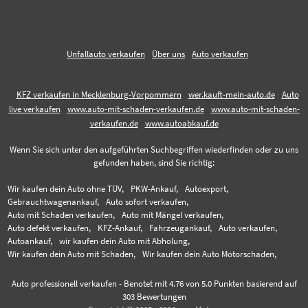
Unfallauto verkaufen
Über uns
Auto verkaufen
KFZ verkaufen in Mecklenburg-Vorpommern
wer.kauft-mein-auto.de
Auto
live verkaufen
www.auto-mit-schaden-verkaufen.de
www.auto-mit-schaden-
verkaufen.de
www.autoabkauf.de
Wenn Sie sich unter den aufgeführten Suchbegriffen wiederfinden oder zu uns
gefunden haben, sind Sie richtig:
Wir kaufen dein Auto ohne TÜV,
PKW-Ankauf,
Autoexport,
Gebrauchtwagenankauf,
Auto sofort verkaufen,
Auto mit Schaden verkaufen,
Auto mit Mängel verkaufen,
Auto defekt verkaufen,
KFZ-Ankauf,
Fahrzeugankauf,
Auto verkaufen,
Autoankauf,
wir kaufen dein Auto mit Abholung,
Wir kaufen dein Auto mit Schaden,
Wir kaufen dein Auto Motorschaden,
Auto professionell verkaufen
-
Benotet mit
4.76
von 5.0 Punkten basierend auf
303
Bewertungen