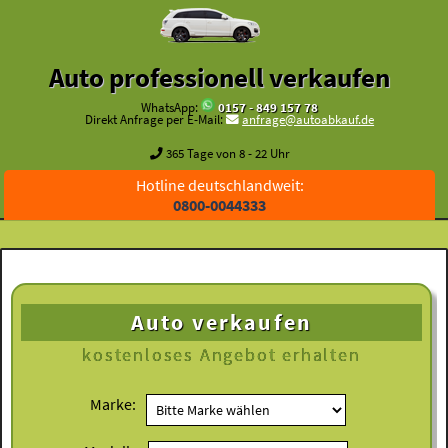
Auto professionell verkaufen
WhatsApp:
0157 - 849 157 78
Direkt Anfrage per E-Mail:
anfrage@autoabkauf.de
365 Tage von 8 - 22 Uhr
Hotline deutschlandweit:
0800-0044333
Auto verkaufen
kostenloses
Angebot erhalten
Marke: