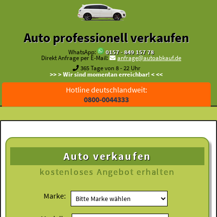
Auto professionell verkaufen
WhatsApp:
0157 - 849 157 78
Direkt Anfrage per E-Mail:
anfrage@autoabkauf.de
365 Tage von 8 - 22 Uhr
>> > Wir sind momentan erreichbar! < <<
Hotline deutschlandweit:
0800-0044333
Auto verkaufen
kostenloses
Angebot erhalten
Marke: