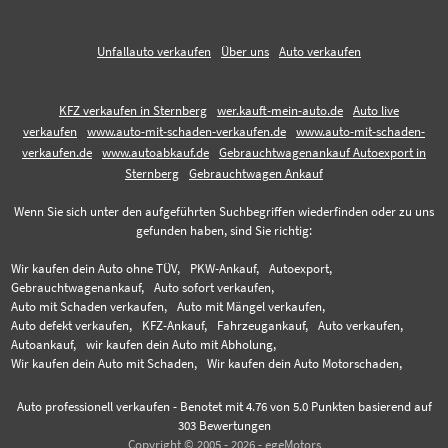
Unfallauto verkaufen
Über uns
Auto verkaufen
KFZ verkaufen in Sternberg
wer.kauft-mein-auto.de
Auto live
verkaufen
www.auto-mit-schaden-verkaufen.de
www.auto-mit-schaden-
verkaufen.de
www.autoabkauf.de
Gebrauchtwagenankauf Autoexport in
Sternberg
Gebrauchtwagen Ankauf
Wenn Sie sich unter den aufgeführten Suchbegriffen wiederfinden oder zu uns
gefunden haben, sind Sie richtig:
Wir kaufen dein Auto ohne TÜV,
PKW-Ankauf,
Autoexport,
Gebrauchtwagenankauf,
Auto sofort verkaufen,
Auto mit Schaden verkaufen,
Auto mit Mängel verkaufen,
Auto defekt verkaufen,
KFZ-Ankauf,
Fahrzeugankauf,
Auto verkaufen,
Autoankauf,
wir kaufen dein Auto mit Abholung,
Wir kaufen dein Auto mit Schaden,
Wir kaufen dein Auto Motorschaden,
Auto professionell verkaufen
-
Benotet mit
4.76
von 5.0 Punkten basierend auf
303
Bewertungen
Copyright © 2005 - 2026 - egeMotors