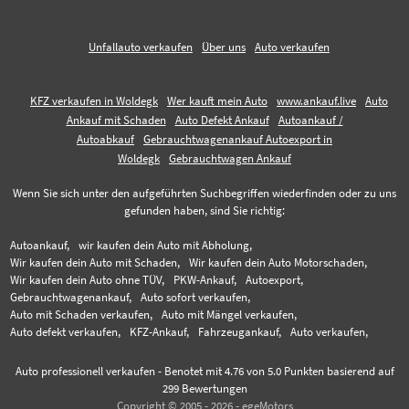
Unfallauto verkaufen
Über uns
Auto verkaufen
KFZ verkaufen in Woldegk
Wer kauft mein Auto
www.ankauf.live
Auto
Ankauf mit Schaden
Auto Defekt Ankauf
Autoankauf /
Autoabkauf
Gebrauchtwagenankauf Autoexport in
Woldegk
Gebrauchtwagen Ankauf
Wenn Sie sich unter den aufgeführten Suchbegriffen wiederfinden oder zu uns
gefunden haben, sind Sie richtig:
Autoankauf,
wir kaufen dein Auto mit Abholung,
Wir kaufen dein Auto mit Schaden,
Wir kaufen dein Auto Motorschaden,
Wir kaufen dein Auto ohne TÜV,
PKW-Ankauf,
Autoexport,
Gebrauchtwagenankauf,
Auto sofort verkaufen,
Auto mit Schaden verkaufen,
Auto mit Mängel verkaufen,
Auto defekt verkaufen,
KFZ-Ankauf,
Fahrzeugankauf,
Auto verkaufen,
Auto professionell verkaufen
-
Benotet mit
4.76
von 5.0 Punkten basierend auf
299
Bewertungen
Copyright © 2005 - 2026 - egeMotors