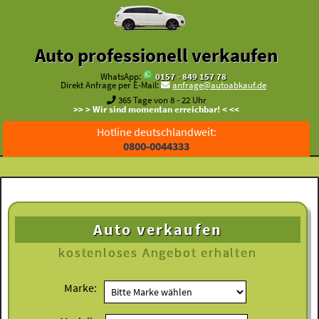
Auto professionell verkaufen
WhatsApp:
0157 - 849 157 78
Direkt Anfrage per E-Mail:
anfrage@autoabkauf.de
365 Tage von 8 - 22 Uhr
>> > Wir sind momentan erreichbar! < <<
Hotline deutschlandweit:
0800-0044333
Auto verkaufen
kostenloses
Angebot erhalten
Marke: