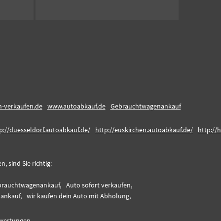
-verkaufen.de
www.autoabkauf.de
Gebrauchtwagenankauf
p://duesseldorf.autoabkauf.de/
http://euskirchen.autoabkauf.de/
http://
 sind Sie richtig:
rauchtwagenankauf,
Auto sofort verkaufen,
ankauf,
wir kaufen dein Auto mit Abholung,
wertungen