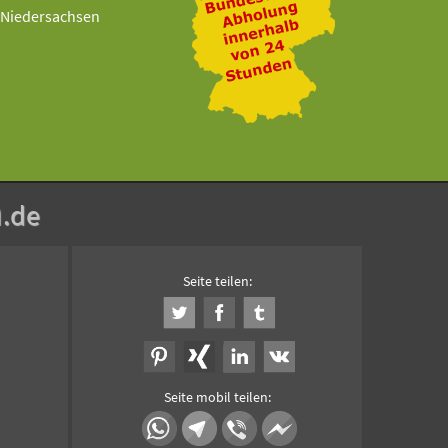
Niedersachsen
n
.de
Seite teilen:
Seite mobil teilen: