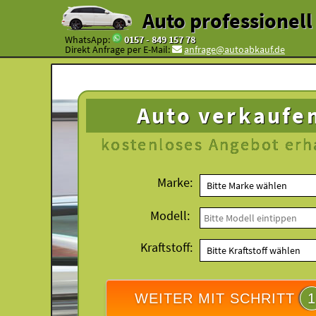
Auto professionel
WhatsApp:
0157 - 849 157 78
Direkt Anfrage per E-Mail:
anfrage@autoabkauf.de
Auto verkaufe
kostenloses
Angebot erh
Marke:
Modell:
Kraftstoff:
WEITER MIT SCHRITT
1