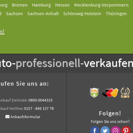
burg
Bremen
Hamburg
Hessen
Mecklenburg-Vorpommern
d
Sachsen
Sachsen-Anhalt
Schleswig-Holstein
Thüringen
n!
to-
professionell-
verkaufe
ufen Sie uns an:
Ankauf Zentrale:
0800-0044333
kauf Hotline:
0157 - 849 157 78
Folgen!
Ankaufsformular
Folgen Sie uns schon?