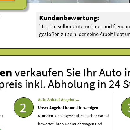
.
Kundenbewertung:
"
Ich bin selber Unternehmer und freue 
gestoßen zu sein, der seine Arbeit liebt
"
hat!
Breuer aus Köln Pulheim (
BMW Motorschaden
)
ten
verkaufen Sie Ihr Auto 
reis inkl. Abholung in 24 
Auto Ankauf Angebot...
2
Unser Angebot kommt in wenigen
zu
Stunden
. Unser geschultes Fachpersonal
bewertet Ihren Gebrauchtwagen und