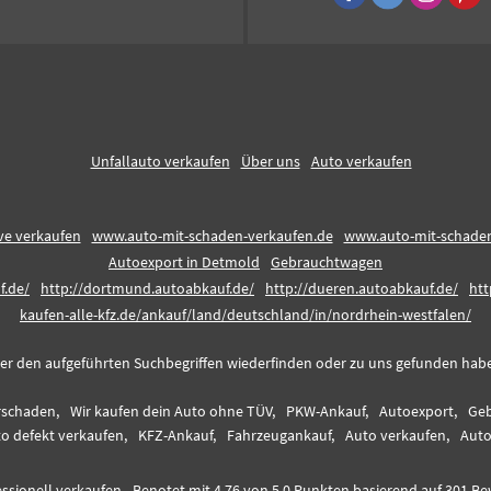
Unfallauto verkaufen
Über uns
Auto verkaufen
ive verkaufen
www.auto-mit-schaden-verkaufen.de
www.auto-mit-schaden
Autoexport in Detmold
Gebrauchtwagen
f.de/
http://dortmund.autoabkauf.de/
http://dueren.autoabkauf.de/
htt
kaufen-alle-kfz.de/ankauf/land/deutschland/in/nordrhein-westfalen/
er den aufgeführten Suchbegriffen wiederfinden oder zu uns gefunden haben,
rschaden,
Wir kaufen dein Auto ohne TÜV,
PKW-Ankauf,
Autoexport,
Geb
o defekt verkaufen,
KFZ-Ankauf,
Fahrzeugankauf,
Auto verkaufen,
Auto
ssionell verkaufen
-
Benotet mit
4.76
von 5.0 Punkten basierend auf
301
Be