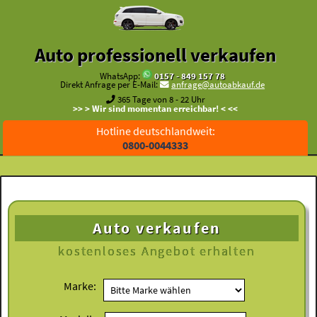
Auto professionell verkaufen
WhatsApp:
0157 - 849 157 78
Direkt Anfrage per E-Mail:
anfrage@autoabkauf.de
365 Tage von 8 - 22 Uhr
>> > Wir sind momentan erreichbar! < <<
Hotline deutschlandweit:
0800-0044333
Auto verkaufen
kostenloses
Angebot erhalten
Marke: