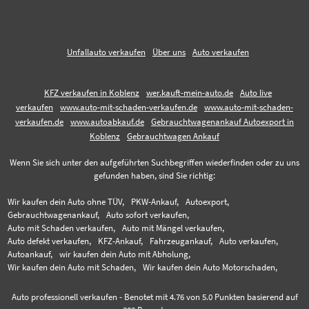
Unfallauto verkaufen
Über uns
Auto verkaufen
KFZ verkaufen in Koblenz
wer.kauft-mein-auto.de
Auto live
verkaufen
www.auto-mit-schaden-verkaufen.de
www.auto-mit-schaden-
verkaufen.de
www.autoabkauf.de
Gebrauchtwagenankauf Autoexport in
Koblenz
Gebrauchtwagen Ankauf
Wenn Sie sich unter den aufgeführten Suchbegriffen wiederfinden oder zu uns
gefunden haben, sind Sie richtig:
Wir kaufen dein Auto ohne TÜV,
PKW-Ankauf,
Autoexport,
Gebrauchtwagenankauf,
Auto sofort verkaufen,
Auto mit Schaden verkaufen,
Auto mit Mängel verkaufen,
Auto defekt verkaufen,
KFZ-Ankauf,
Fahrzeugankauf,
Auto verkaufen,
Autoankauf,
wir kaufen dein Auto mit Abholung,
Wir kaufen dein Auto mit Schaden,
Wir kaufen dein Auto Motorschaden,
Auto professionell verkaufen
-
Benotet mit
4.76
von 5.0 Punkten basierend auf