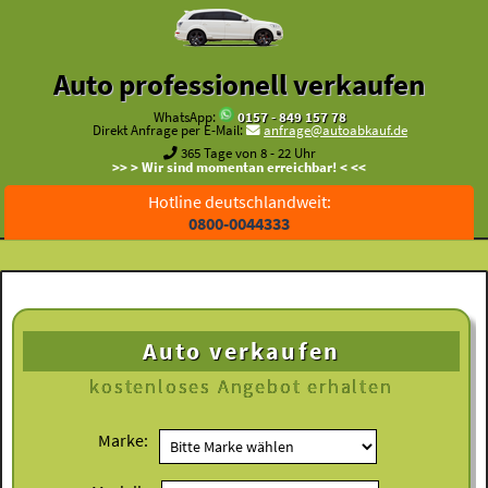
Auto professionell verkaufen
WhatsApp:
0157 - 849 157 78
Direkt Anfrage per E-Mail:
anfrage@autoabkauf.de
365 Tage von 8 - 22 Uhr
>> > Wir sind momentan erreichbar! < <<
Hotline deutschlandweit:
0800-0044333
Auto verkaufen
kostenloses
Angebot erhalten
Marke: