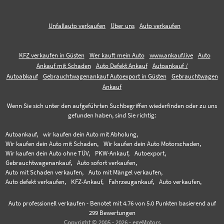
Unfallauto verkaufen
Über uns
Auto verkaufen
KFZ verkaufen in Güsten
Wer kauft mein Auto
www.ankauf.live
Auto
Ankauf mit Schaden
Auto Defekt Ankauf
Autoankauf /
Autoabkauf
Gebrauchtwagenankauf Autoexport in Güsten
Gebrauchtwagen
Ankauf
Wenn Sie sich unter den aufgeführten Suchbegriffen wiederfinden oder zu uns
gefunden haben, sind Sie richtig:
Autoankauf,
wir kaufen dein Auto mit Abholung,
Wir kaufen dein Auto mit Schaden,
Wir kaufen dein Auto Motorschaden,
Wir kaufen dein Auto ohne TÜV,
PKW-Ankauf,
Autoexport,
Gebrauchtwagenankauf,
Auto sofort verkaufen,
Auto mit Schaden verkaufen,
Auto mit Mängel verkaufen,
Auto defekt verkaufen,
KFZ-Ankauf,
Fahrzeugankauf,
Auto verkaufen,
Auto professionell verkaufen
-
Benotet mit
4.76
von 5.0 Punkten basierend auf
299
Bewertungen
Copyright © 2005 - 2026 - egeMotors