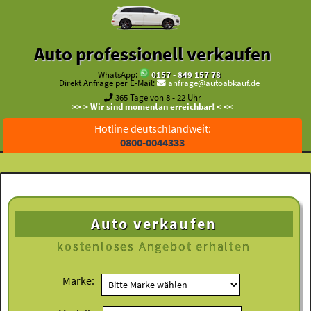
Auto professionell verkaufen
WhatsApp:
0157 - 849 157 78
Direkt Anfrage per E-Mail:
anfrage@autoabkauf.de
365 Tage von 8 - 22 Uhr
>> > Wir sind momentan erreichbar! < <<
Hotline deutschlandweit:
0800-0044333
Auto verkaufen
kostenloses
Angebot erhalten
Marke: