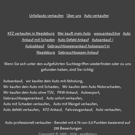
Unfallauto verkaufen
Über uns
Auto verkaufen
KFZ verkaufen in Magdeburg
Wer kauft mein Auto
www.ankauf.live
Auto
Ankauf mit Schaden
Auto Defekt Ankauf
Autoankauf /
Autoabkauf
Gebrauchtwagenankauf Autoexport in
Magdeburg
Gebrauchtwagen Ankauf
Wenn Sie sich unter den aufgeführten Suchbegriffen wiederfinden oder zu uns
gefunden haben, sind Sie richtig:
Autoankauf,
wir kaufen dein Auto mit Abholung,
Wir kaufen dein Auto mit Schaden,
Wir kaufen dein Auto Motorschaden,
Wir kaufen dein Auto ohne TÜV,
PKW-Ankauf,
Autoexport,
Gebrauchtwagenankauf,
Auto sofort verkaufen,
Auto mit Schaden verkaufen,
Auto mit Mängel verkaufen,
Auto defekt verkaufen,
KFZ-Ankauf,
Fahrzeugankauf,
Auto verkaufen,
Auto professionell verkaufen
-
Benotet mit
4.76
von 5.0 Punkten basierend auf
299
Bewertungen
Copyright © 2005 - 2026 - egeMotors