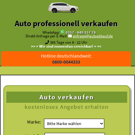
Auto professionell verkaufen
WhatsApp:
0157 - 849 157 78
Direkt Anfrage per E-Mail:
anfrage@autoabkauf.de
365 Tage von 8 - 22 Uhr
>> > Wir sind momentan erreichbar! < <<
Hotline deutschlandweit:
0800-0044333
Auto verkaufen
kostenloses
Angebot erhalten
Marke: