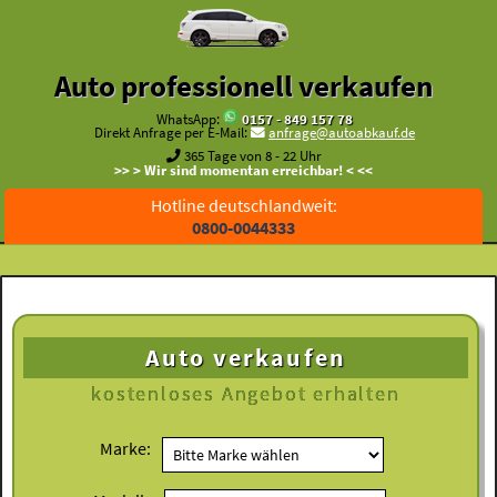
Auto professionell verkaufen
WhatsApp:
0157 - 849 157 78
Direkt Anfrage per E-Mail:
anfrage@autoabkauf.de
365 Tage von 8 - 22 Uhr
>> > Wir sind momentan erreichbar! < <<
Hotline deutschlandweit:
0800-0044333
Auto verkaufen
kostenloses
Angebot erhalten
Marke: