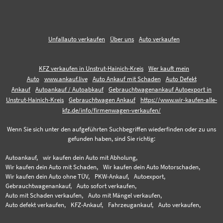
Unfallauto verkaufen
Über uns
Auto verkaufen
KFZ verkaufen in Unstrut-Hainich-Kreis
Wer kauft mein
Auto
www.ankauf.live
Auto Ankauf mit Schaden
Auto Defekt
Ankauf
Autoankauf / Autoabkauf
Gebrauchtwagenankauf Autoexport in
Unstrut-Hainich-Kreis
Gebrauchtwagen Ankauf
https://www.wir-kaufen-alle-
kfz.de/info/firmenwagen-verkaufen/
Wenn Sie sich unter den aufgeführten Suchbegriffen wiederfinden oder zu uns
gefunden haben, sind Sie richtig:
Autoankauf,
wir kaufen dein Auto mit Abholung,
Wir kaufen dein Auto mit Schaden,
Wir kaufen dein Auto Motorschaden,
Wir kaufen dein Auto ohne TÜV,
PKW-Ankauf,
Autoexport,
Gebrauchtwagenankauf,
Auto sofort verkaufen,
Auto mit Schaden verkaufen,
Auto mit Mängel verkaufen,
Auto defekt verkaufen,
KFZ-Ankauf,
Fahrzeugankauf,
Auto verkaufen,