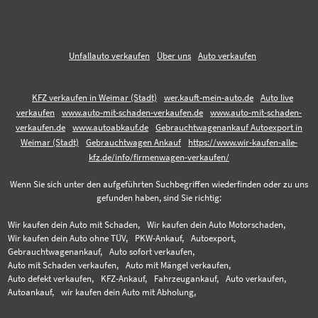
Unfallauto verkaufen
Über uns
Auto verkaufen
KFZ verkaufen in Weimar (Stadt)
wer.kauft-mein-auto.de
Auto live
verkaufen
www.auto-mit-schaden-verkaufen.de
www.auto-mit-schaden-
verkaufen.de
www.autoabkauf.de
Gebrauchtwagenankauf Autoexport in
Weimar (Stadt)
Gebrauchtwagen Ankauf
https://www.wir-kaufen-alle-
kfz.de/info/firmenwagen-verkaufen/
Wenn Sie sich unter den aufgeführten Suchbegriffen wiederfinden oder zu uns
gefunden haben, sind Sie richtig:
Wir kaufen dein Auto mit Schaden,
Wir kaufen dein Auto Motorschaden,
Wir kaufen dein Auto ohne TÜV,
PKW-Ankauf,
Autoexport,
Gebrauchtwagenankauf,
Auto sofort verkaufen,
Auto mit Schaden verkaufen,
Auto mit Mängel verkaufen,
Auto defekt verkaufen,
KFZ-Ankauf,
Fahrzeugankauf,
Auto verkaufen,
Autoankauf,
wir kaufen dein Auto mit Abholung,