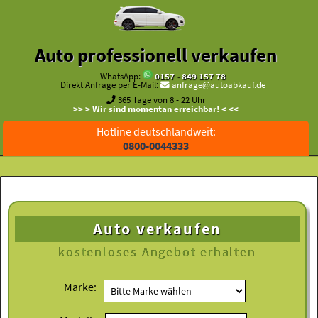
Auto professionell verkaufen
WhatsApp:
0157 - 849 157 78
Direkt Anfrage per E-Mail:
anfrage@autoabkauf.de
365 Tage von 8 - 22 Uhr
>> > Wir sind momentan erreichbar! < <<
Hotline deutschlandweit:
0800-0044333
Auto verkaufen
kostenloses
Angebot erhalten
Marke: