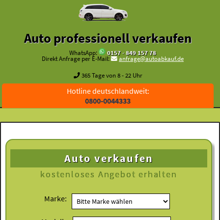
Auto professionell verkaufen
WhatsApp:
0157 - 849 157 78
Direkt Anfrage per E-Mail:
anfrage@autoabkauf.de
365 Tage von 8 - 22 Uhr
Hotline deutschlandweit:
0800-0044333
Auto verkaufen
kostenloses
Angebot erhalten
Marke: