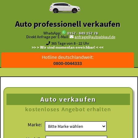
Auto professionell verkaufen
WhatsApp:
0157 - 849 157 78
Direkt Anfrage per E-Mail:
anfrage@autoabkauf.de
365 Tage von 8 - 22 Uhr
>> > Wir sind momentan erreichbar! < <<
Hotline deutschlandweit:
0800-0044333
Auto verkaufen
kostenloses
Angebot erhalten
Marke: