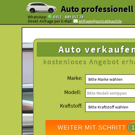
Auto professionel
WhatsApp:
0157 - 849 157 78
Direkt Anfrage per E-Mail:
anfrage@autoabkauf.de
Auto verkaufe
kostenloses
Angebot erh
Marke:
Modell:
Kraftstoff:
WEITER MIT SCHRITT
1