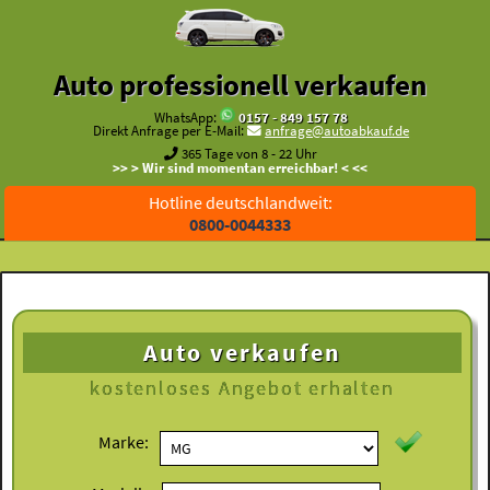
Auto professionell verkaufen
WhatsApp:
0157 - 849 157 78
Direkt Anfrage per E-Mail:
anfrage@autoabkauf.de
365 Tage von 8 - 22 Uhr
>> > Wir sind momentan erreichbar! < <<
Hotline deutschlandweit:
0800-0044333
Auto verkaufen
kostenloses
Angebot erhalten
Marke: